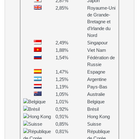
2,87%
Japon
2,85%
Royaume-Uni
de Grande-
Bretagne et
d'Irlande du
Nord
2,49%
Singapour
1,88%
Viet Nam
1,54%
Fédération de
Russie
1,47%
Espagne
1,25%
Argentine
1,19%
Pays-Bas
1,05%
Australie
1,01%
Belgique
0,92%
Brésil
0,91%
Hong Kong
0,85%
Suisse
0,81%
République
de Corée