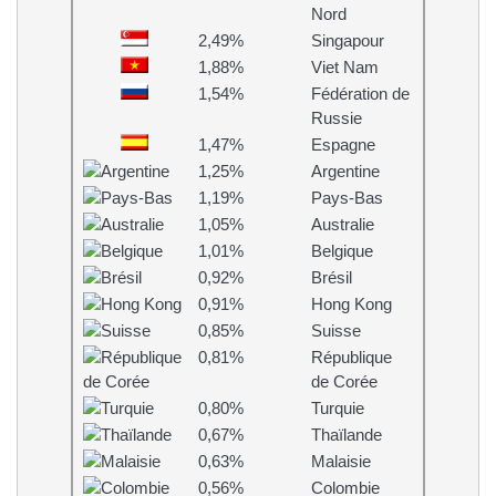
Nord
2,49%
Singapour
1,88%
Viet Nam
1,54%
Fédération de
Russie
1,47%
Espagne
1,25%
Argentine
1,19%
Pays-Bas
1,05%
Australie
1,01%
Belgique
0,92%
Brésil
0,91%
Hong Kong
0,85%
Suisse
0,81%
République
de Corée
0,80%
Turquie
0,67%
Thaïlande
0,63%
Malaisie
0,56%
Colombie