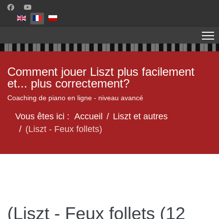
Sélectionnez votre langue
Comment jouer Liszt plus facilement
et... plus correctement?
Coaching de piano en ligne - niveau avancé
Vous êtes ici :
Accueil
Liszt et autres
(Liszt - Feux follets)
(Liszt - Feux follets (12