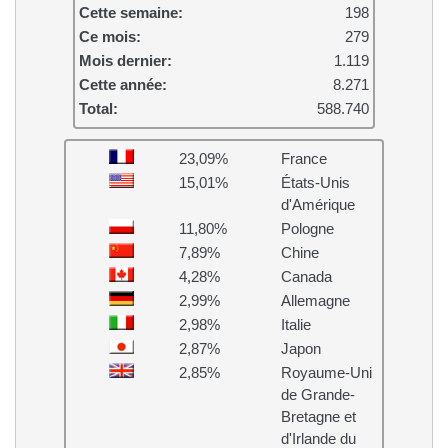
Cette semaine:
198
Ce mois:
279
Mois dernier:
1.119
Cette année:
8.271
Total:
588.740
23,09%
France
15,01%
États-Unis
d'Amérique
11,80%
Pologne
7,89%
Chine
4,28%
Canada
2,99%
Allemagne
2,98%
Italie
2,87%
Japon
2,85%
Royaume-Uni
de Grande-
Bretagne et
d'Irlande du