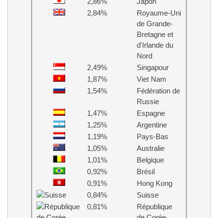
2,86%
Japon
2,84%
Royaume-Uni
de Grande-
Bretagne et
d'Irlande du
Nord
2,49%
Singapour
1,87%
Viet Nam
1,54%
Fédération de
Russie
1,47%
Espagne
1,25%
Argentine
1,19%
Pays-Bas
1,05%
Australie
1,01%
Belgique
0,92%
Brésil
0,91%
Hong Kong
0,84%
Suisse
0,81%
République
de Corée