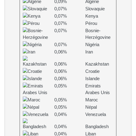
0,09%
Algérie
0,07%
Slovaquie
0,07%
Kenya
0,07%
Pérou
0,07%
Bosnie-
Herzégovine
0,07%
Nigéria
0,06%
Iran
0,06%
Kazakhstan
0,06%
Croatie
0,06%
Islande
0,05%
Emirats
Arabes Unis
0,05%
Maroc
0,05%
Népal
0,04%
Venezuela
0,04%
Bangladesh
0,04%
Liban