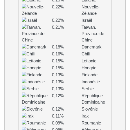
0,23%
Lituanie
0,22%
Nouvelle-
Zélande
0,22%
Israël
0,21%
Taïwan,
Province de
Chine
0,18%
Danemark
0,16%
Chili
0,15%
Lettonie
0,15%
Hongrie
0,13%
Finlande
0,13%
Indonésie
0,13%
Serbie
0,12%
République
Dominicaine
0,12%
Slovénie
0,11%
Irak
0,09%
Roumanie