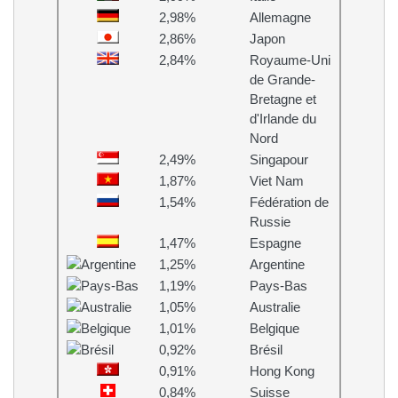
2,98%
Allemagne
2,86%
Japon
2,84%
Royaume-Uni
de Grande-
Bretagne et
d'Irlande du
Nord
2,49%
Singapour
1,87%
Viet Nam
1,54%
Fédération de
Russie
1,47%
Espagne
1,25%
Argentine
1,19%
Pays-Bas
1,05%
Australie
1,01%
Belgique
0,92%
Brésil
0,91%
Hong Kong
0,84%
Suisse