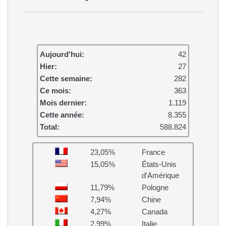
Aujourd'hui:
42
Hier:
27
Cette semaine:
282
Ce mois:
363
Mois dernier:
1.119
Cette année:
8.355
Total:
588.824
23,05%
France
15,05%
États-Unis
d'Amérique
11,79%
Pologne
7,94%
Chine
4,27%
Canada
2,99%
Italie