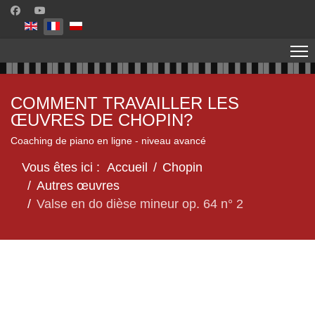
Sélectionnez votre langue
COMMENT TRAVAILLER LES
ŒUVRES DE CHOPIN?
Coaching de piano en ligne - niveau avancé
Vous êtes ici :
Accueil
Chopin
Autres œuvres
Valse en do dièse mineur op. 64 n° 2