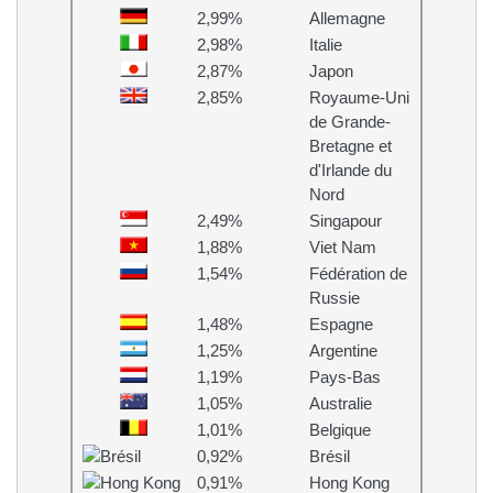
2,99%
Allemagne
2,98%
Italie
2,87%
Japon
2,85%
Royaume-Uni
de Grande-
Bretagne et
d'Irlande du
Nord
2,49%
Singapour
1,88%
Viet Nam
1,54%
Fédération de
Russie
1,48%
Espagne
1,25%
Argentine
1,19%
Pays-Bas
1,05%
Australie
1,01%
Belgique
0,92%
Brésil
0,91%
Hong Kong