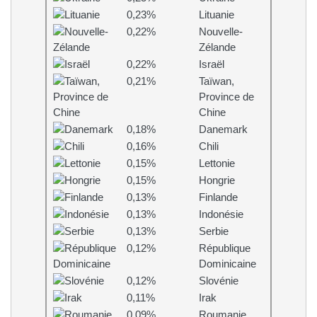
0,23%
Lituanie
0,22%
Nouvelle-
Zélande
0,22%
Israël
0,21%
Taïwan,
Province de
Chine
0,18%
Danemark
0,16%
Chili
0,15%
Lettonie
0,15%
Hongrie
0,13%
Finlande
0,13%
Indonésie
0,13%
Serbie
0,12%
République
Dominicaine
0,12%
Slovénie
0,11%
Irak
0,09%
Roumanie