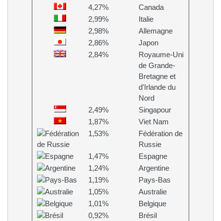
4,27%
Canada
2,99%
Italie
2,98%
Allemagne
2,86%
Japon
2,84%
Royaume-Uni
de Grande-
Bretagne et
d'Irlande du
Nord
2,49%
Singapour
1,87%
Viet Nam
1,53%
Fédération de
Russie
1,47%
Espagne
1,24%
Argentine
1,19%
Pays-Bas
1,05%
Australie
1,01%
Belgique
0,92%
Brésil