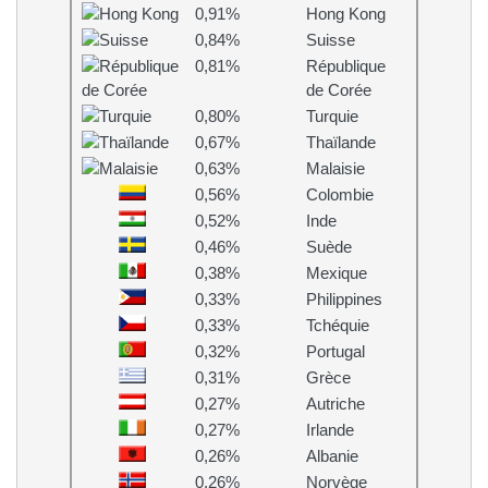
0,91%
Hong Kong
0,84%
Suisse
0,81%
République
de Corée
0,80%
Turquie
0,67%
Thaïlande
0,63%
Malaisie
0,56%
Colombie
0,52%
Inde
0,46%
Suède
0,38%
Mexique
0,33%
Philippines
0,33%
Tchéquie
0,32%
Portugal
0,31%
Grèce
0,27%
Autriche
0,27%
Irlande
0,26%
Albanie
0,26%
Norvège