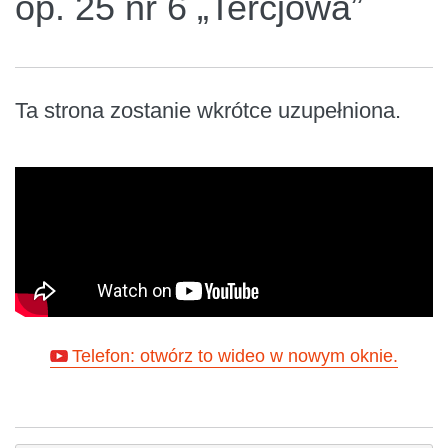
op. 25 nr 6 „Tercjowa”
Ta strona zostanie wkrótce uzupełniona.
Telefon: otwórz to wideo w nowym oknie.