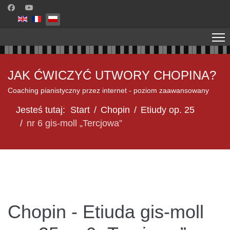
Wybierz swój język
JAK ĆWICZYĆ UTWORY CHOPINA?
Coaching pianistyczny przez internet - poziom zaawansowany
Jesteś tutaj:
Start
Chopin
Etiudy op. 25
nr 6 gis-moll „Tercjowa”
Chopin - Etiuda gis-moll