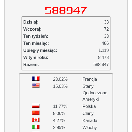
Dzisiaj:
33
Wczoraj:
72
Ten tydzień:
33
Ten miesiąc:
486
Ubiegły miesiąc:
1.119
W tym roku:
8.478
Razem:
588.947
23,02%
Francja
15,03%
Stany
Zjednoczone
Ameryki
11,77%
Polska
8,06%
Chiny
4,27%
Kanada
2,99%
Włochy