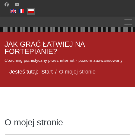
Wybierz swój język
JAK GRAĆ ŁATWIEJ NA
FORTEPIANIE?
Coaching pianistyczny przez internet - poziom zaawansowany
Jesteś tutaj:
Start
O mojej stronie
O mojej stronie