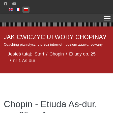
Wybierz swój język
JAK ĆWICZYĆ UTWORY CHOPINA?
Coaching pianistyczny przez internet - poziom zaawansowany
Jesteś tutaj:
Start
Chopin
Etiudy op. 25
nr 1 As-dur
Chopin - Etiuda As-dur,