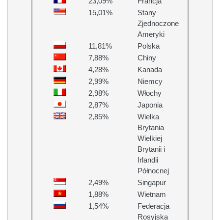
23,09%
Francja
15,01%
Stany
Zjednoczone
Ameryki
11,81%
Polska
7,88%
Chiny
4,28%
Kanada
2,99%
Niemcy
2,98%
Włochy
2,87%
Japonia
2,85%
Wielka
Brytania
Wielkiej
Brytanii i
Irlandii
Północnej
2,49%
Singapur
1,88%
Wietnam
1,54%
Federacja
Rosyjska