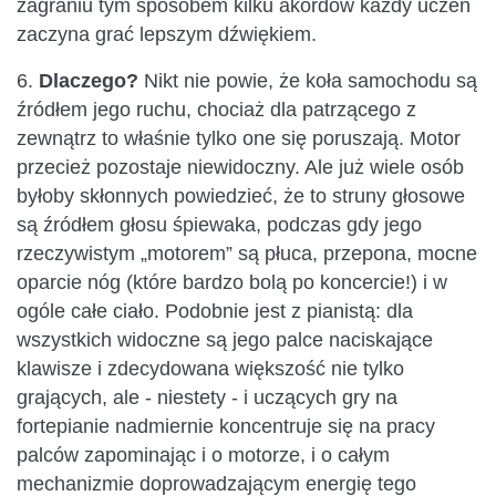
zagraniu tym sposobem kilku akordów każdy uczeń
zaczyna grać lepszym dźwiękiem.
6.
Dlaczego?
Nikt nie powie, że koła samochodu są
źródłem jego ruchu, chociaż dla patrzącego z
zewnątrz to właśnie tylko one się poruszają. Motor
przecież pozostaje niewidoczny. Ale już wiele osób
byłoby skłonnych powiedzieć, że to struny głosowe
są źródłem głosu śpiewaka, podczas gdy jego
rzeczywistym „motorem” są płuca, przepona, mocne
oparcie nóg (które bardzo bolą po koncercie!) i w
ogóle całe ciało. Podobnie jest z pianistą: dla
wszystkich widoczne są jego palce naciskające
klawisze i zdecydowana większość nie tylko
grających, ale - niestety - i uczących gry na
fortepianie nadmiernie koncentruje się na pracy
palców zapominając i o motorze, i o całym
mechanizmie doprowadzającym energię tego