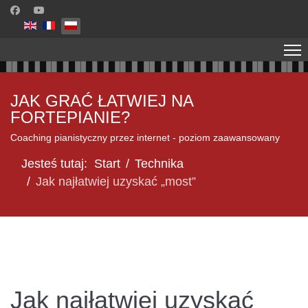
Wybierz swój język
JAK GRAĆ ŁATWIEJ NA
FORTEPIANIE?
Coaching pianistyczny przez internet - poziom zaawansowany
Jesteś tutaj:
Start
Technika
Jak najłatwiej uzyskać „most”
Jak najłatwiej uzyskać