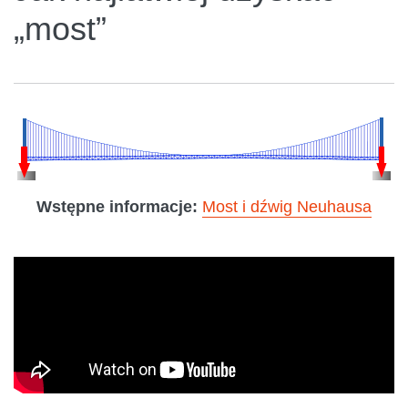
„most”
Wstępne informacje:
Most i dźwig Neuhausa