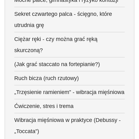
Mocne palce, gimnastyka i ryzyko kontuzji
Sekret czwartego palca - ścięgno, które
utrudnia grę
Ciężar ręki - czy można grać ręką
skurczoną?
(Jak grać staccato na fortepianie?)
Ruch bicza (ruch rzutowy)
„Trzęsienie ramieniem” - wibracja mięśniowa
Ćwiczenie, stres i trema
Wibracja mięśniowa w praktyce (Debussy -
„Toccata”)