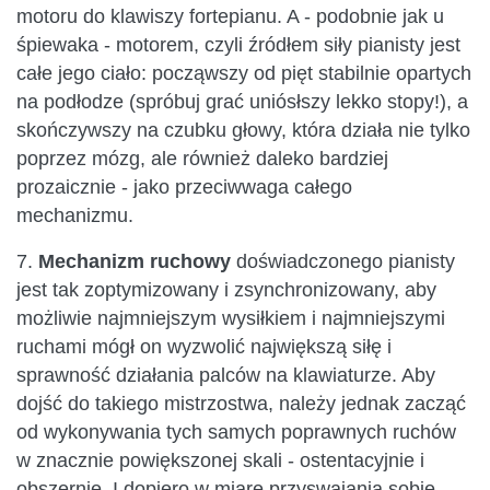
motoru do klawiszy fortepianu. A - podobnie jak u
śpiewaka - motorem, czyli źródłem siły pianisty jest
całe jego ciało: począwszy od pięt stabilnie opartych
na podłodze (spróbuj grać uniósłszy lekko stopy!), a
skończywszy na czubku głowy, która działa nie tylko
poprzez mózg, ale również daleko bardziej
prozaicznie - jako przeciwwaga całego
mechanizmu.
7.
Mechanizm ruchowy
doświadczonego pianisty
jest tak zoptymizowany i zsynchronizowany, aby
możliwie najmniejszym wysiłkiem i najmniejszymi
ruchami mógł on wyzwolić największą siłę i
sprawność działania palców na klawiaturze. Aby
dojść do takiego mistrzostwa, należy jednak zacząć
od wykonywania tych samych poprawnych ruchów
w znacznie powiększonej skali - ostentacyjnie i
obszernie. I dopiero w miarę przyswajania sobie