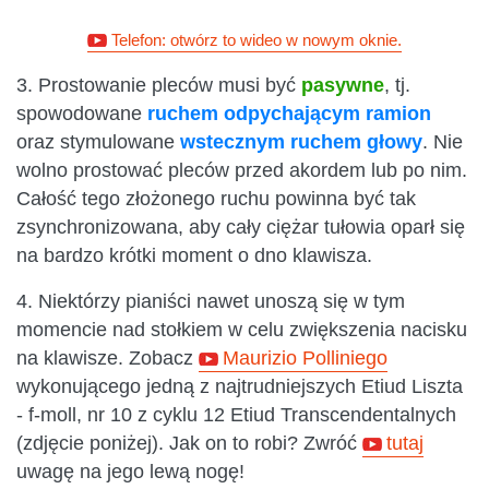
Telefon: otwórz to wideo w nowym oknie.
3. Prostowanie pleców musi być
pasywne
, tj.
spowodowane
ruchem odpychającym ramion
oraz stymulowane
wstecznym ruchem głowy
. Nie
wolno prostować pleców przed akordem lub po nim.
Całość tego złożonego ruchu powinna być tak
zsynchronizowana, aby cały ciężar tułowia oparł się
na bardzo krótki moment o dno klawisza.
4. Niektórzy pianiści nawet unoszą się w tym
momencie nad stołkiem w celu zwiększenia nacisku
na klawisze. Zobacz
Maurizio Polliniego
wykonującego jedną z najtrudniejszych Etiud Liszta
- f-moll, nr 10 z cyklu 12 Etiud Transcendentalnych
(zdjęcie poniżej). Jak on to robi? Zwróć
tutaj
uwagę na jego lewą nogę!