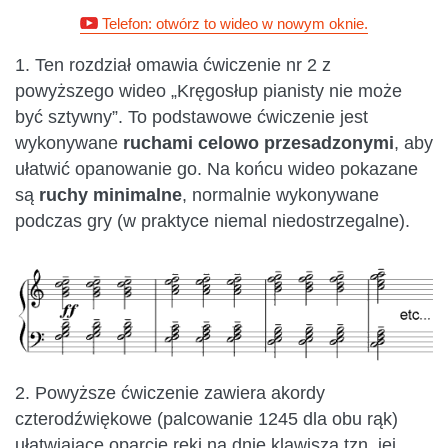
Telefon: otwórz to wideo w nowym oknie.
1. Ten rozdział omawia ćwiczenie nr 2 z
powyższego wideo „Kręgosłup pianisty nie może
być sztywny”. To podstawowe ćwiczenie jest
wykonywane
ruchami celowo przesadzonymi
, aby
ułatwić opanowanie go. Na końcu wideo pokazane
są
ruchy minimalne
, normalnie wykonywane
podczas gry (w praktyce niemal niedostrzegalne).
2. Powyższe ćwiczenie zawiera akordy
czterodźwiękowe (palcowanie 1245 dla obu rąk)
ułatwiające oparcie ręki na dnie klawisza tzn. jej